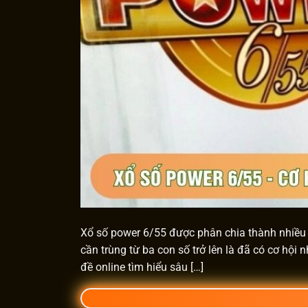
Xổ số power 6/55 được phân chia thành nhiều
cần trùng từ ba con số trở lên là đã có cơ hội
đề online tìm hiểu sâu […]