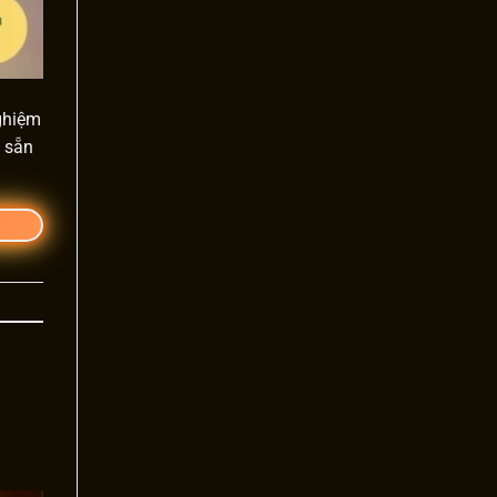
nghiệm
ị sẵn