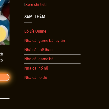
[
Xem chi tiết
]
XEM THÊM
Lô Đề Online
Nhà cái game bài uy tín
Nhà cái thể thao
ch
Nhà cái game bài
có
Nhà cái nổ hũ
Nhà cái lô đề