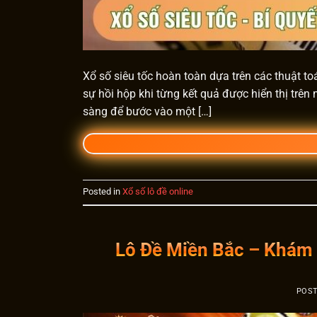
Xổ số siêu tốc hoàn toàn dựa trên các thuật t
sự hồi hộp khi từng kết quả được hiển thị trên
sàng để bước vào một […]
Posted in
Xổ số lô đề online
Lô Đề Miền Bắc – Khám 
POS