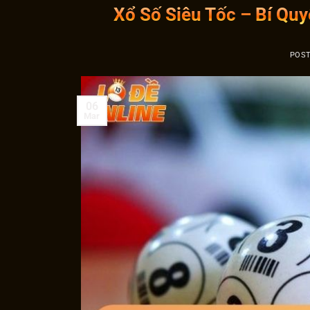
Xổ Số Siêu Tốc – Bí Qu
POS
06
Mar