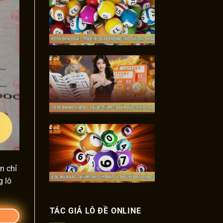
Xổ Số Điện Toán – Trò Chơi Quay
Thưởng Hấp Dẫn Bậc Nhất
Lô Đề Online Five88 – 5 Bước Tham
Gia Nền Tảng Linh Hoạt
Lô Đề Miền Bắc – Khám Phá Quy
Luật Và Bí Quyết Dự Đoán Số
n chỉ
g lô
TÁC GIẢ LÔ ĐỀ ONLINE