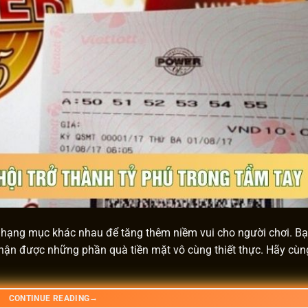
 hạng mục khác nhau để tăng thêm niềm vui cho người chơi. Bạ
 nhận được những phần quà tiền mặt vô cùng thiết thực. Hãy cùn
→
CONTINUE READING