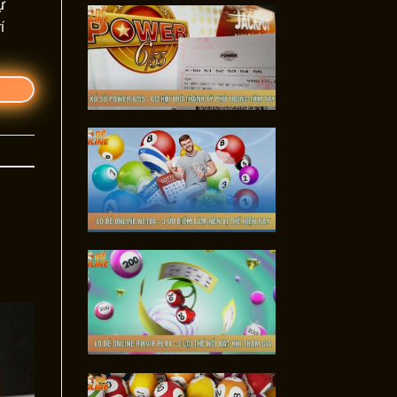
ự
í
Xổ Số Power 6/55 – Cơ Hội Trở
Thành Tỷ Phú Trong Tầm Tay
Lô Đề Online Net88 – 3 Ưu Điểm Làm
Nên Vị Thế Hiện Nay
Lô Đề Online Rikvip Play – 3 Lợi Thế
Nổi Bật Khi Tham Gia