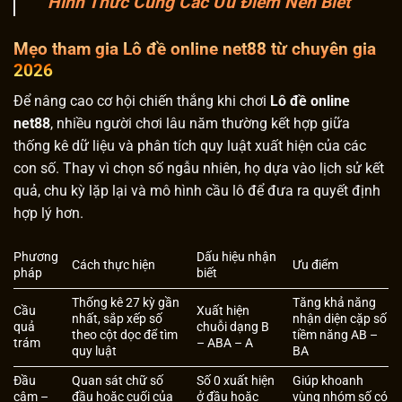
Hình Thức Cùng Các Ưu Điểm Nên Biết
Mẹo tham gia Lô đề online net88 từ chuyên gia
2026
Để nâng cao cơ hội chiến thắng khi chơi
Lô đề online
net88
, nhiều người chơi lâu năm thường kết hợp giữa
thống kê dữ liệu và phân tích quy luật xuất hiện của các
con số. Thay vì chọn số ngẫu nhiên, họ dựa vào lịch sử kết
quả, chu kỳ lặp lại và mô hình cầu lô để đưa ra quyết định
hợp lý hơn.
Phương
Dấu hiệu nhận
Cách thực hiện
Ưu điểm
pháp
biết
Thống kê 27 kỳ gần
Tăng khả năng
Cầu
Xuất hiện
nhất, sắp xếp số
nhận diện cặp số
quả
chuỗi dạng B
theo cột dọc để tìm
tiềm năng AB –
trám
– ABA – A
quy luật
BA
Đầu
Quan sát chữ số
Số 0 xuất hiện
Giúp khoanh
câm –
đầu hoặc cuối của
ở đầu hoặc
vùng nhóm số có