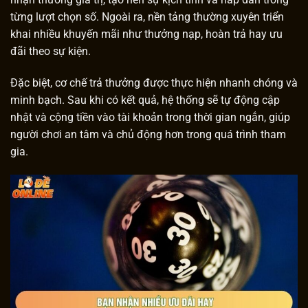
từng lượt chọn số. Ngoài ra, nền tảng thường xuyên triển
khai nhiều khuyến mãi như thưởng nạp, hoàn trả hay ưu
đãi theo sự kiện.
Đặc biệt, cơ chế trả thưởng được thực hiện nhanh chóng và
minh bạch. Sau khi có kết quả, hệ thống sẽ tự động cập
nhật và cộng tiền vào tài khoản trong thời gian ngắn, giúp
người chơi an tâm và chủ động hơn trong quá trình tham
gia.