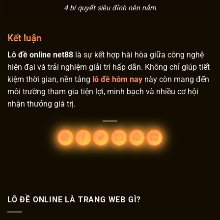
4 bí quyết siêu đỉnh nên nắm
Kết luận
Lô đề online net88
là sự kết hợp hài hòa giữa công nghệ
hiện đại và trải nghiệm giải trí hấp dẫn. Không chỉ giúp tiết
kiệm thời gian, nền tảng
lô đề hôm nay
này còn mang đến
môi trường tham gia tiện lợi, minh bạch và nhiều cơ hội
nhận thưởng giá trị.
LÔ ĐỀ ONLINE LÀ TRANG WEB GÌ?