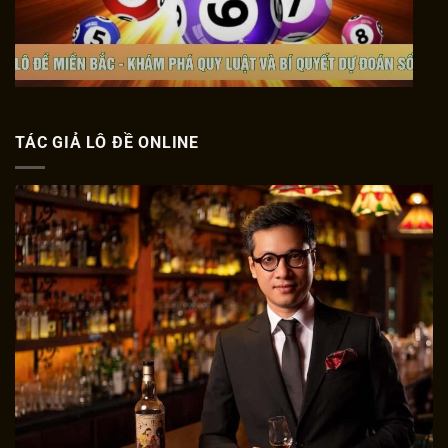
Lô Đề Miền Bắc – Khám Phá Quy Luật Và Bí Quyết Dự Đoán Số
TÁC GIẢ LÔ ĐỀ ONLINE