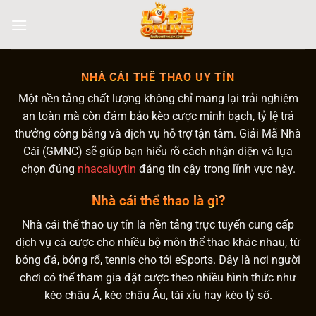
Skip
to
content
NHÀ CÁI THỂ THAO UY TÍN
Một nền tảng chất lượng không chỉ mang lại trải nghiệm
an toàn mà còn đảm bảo kèo cược minh bạch, tỷ lệ trả
thưởng công bằng và dịch vụ hỗ trợ tận tâm. Giải Mã Nhà
Cái (GMNC) sẽ giúp bạn hiểu rõ cách nhận diện và lựa
chọn đúng
nhacaiuytin
đáng tin cậy trong lĩnh vực này.
Nhà cái thể thao là gì?
Nhà cái thể thao uy tín là nền tảng trực tuyến cung cấp
dịch vụ cá cược cho nhiều bộ môn thể thao khác nhau, từ
bóng đá, bóng rổ, tennis cho tới eSports. Đây là nơi người
chơi có thể tham gia đặt cược theo nhiều hình thức như
kèo châu Á, kèo châu Âu, tài xỉu hay kèo tỷ số.