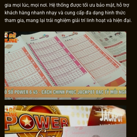
gia mọi lúc, mọi nơi. Hệ thống được tối ưu bảo mật, hỗ trợ
khách hàng nhanh nhạy và cung cấp đa dạng hình thức
tham gia, mang lại trải nghiệm giải trí linh hoạt và hiện đại.
Xổ Số Power 6 45 – Cách Chinh Phục Jackpot Bạc Tỷ Mỗi Ngày