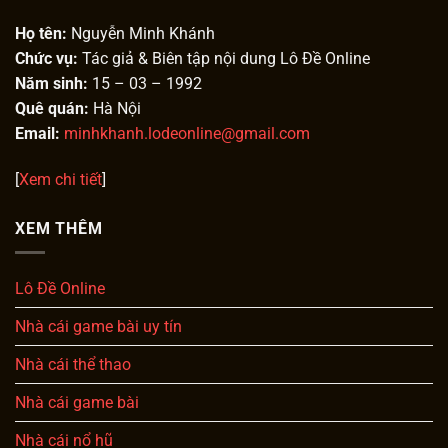
Họ tên:
Nguyễn Minh Khánh
Chức vụ:
Tác giả & Biên tập nội dung Lô Đề Online
Năm sinh:
15 – 03 – 1992
Quê quán:
Hà Nội
Email:
minhkhanh.lodeonline@gmail.com
[
Xem chi tiết
]
XEM THÊM
Lô Đề Online
Nhà cái game bài uy tín
Nhà cái thể thao
Nhà cái game bài
Nhà cái nổ hũ