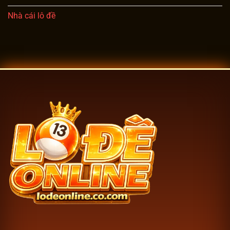
Nhà cái lô đề