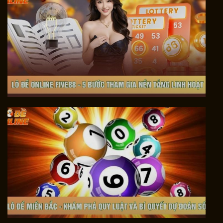
Lô Đề Online Five88 – 5 Bước Tham Gia Nền Tảng Linh Hoạt
Lô Đề Miền Bắc – Khám Phá Quy Luật Và Bí Quyết Dự Đoán Số