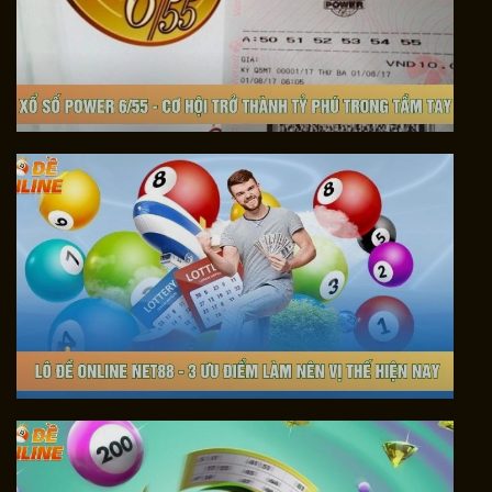
Xổ Số Power 6/55 – Cơ Hội Trở Thành Tỷ Phú Trong Tầm Tay
Lô Đề Online Net88 – 3 Ưu Điểm Làm Nên Vị Thế Hiện Nay