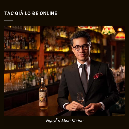
TÁC GIẢ LÔ ĐỀ ONLINE
Nguyễn Minh Khánh