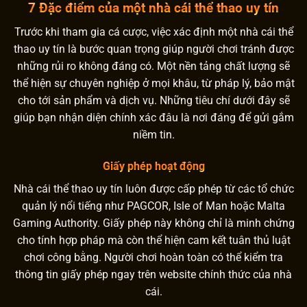
7 Đặc điểm của một nhà cái thể thao uy tín
Trước khi tham gia cá cược, việc xác định một nhà cái thể
thao uy tín là bước quan trọng giúp người chơi tránh được
những rủi ro không đáng có. Một nền tảng chất lượng sẽ
thể hiện sự chuyên nghiệp ở mọi khâu, từ pháp lý, bảo mật
cho tới sản phẩm và dịch vụ. Những tiêu chí dưới đây sẽ
giúp bạn nhận diện chính xác đâu là nơi đáng để gửi gắm
niềm tin.
Giấy phép hoạt động
Nhà cái thể thao uy tín luôn được cấp phép từ các tổ chức
quản lý nổi tiếng như PAGCOR, Isle of Man hoặc Malta
Gaming Authority. Giấy phép này không chỉ là minh chứng
cho tính hợp pháp mà còn thể hiện cam kết tuân thủ luật
chơi công bằng. Người chơi hoàn toàn có thể kiểm tra
thông tin giấy phép ngay trên website chính thức của nhà
cái.