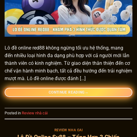
Lô đề online red88 không ngừng tối ưu hệ thống, mang
đến nhiều loại hình đa dạng phù hợp với cả người mới lẫn
thành viên có kinh nghiệm. Từ giao diện thân thiện đến cơ
chế vận hành minh bạch, tất cả đều hướng đến trải nghiệm
mượt mà. Lô đề online được đánh […]
→
CONTINUE READING
Posted in
Review nhà cái
REVIEW NHÀ CÁI