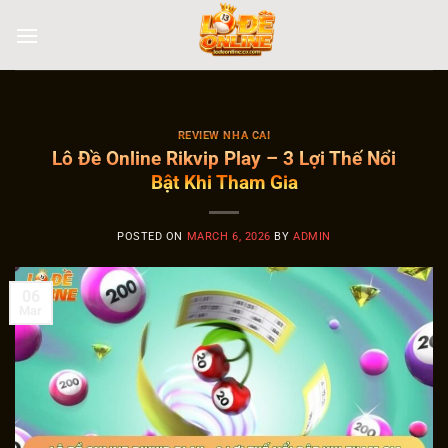
Skip
to
content
REVIEW NHÀ CÁI
Lô Đề Online Rikvip Play – 3 Lợi Thế Nổi
Bật Khi Tham Gia
POSTED ON
MARCH 6, 2026
BY
ADMIN
06
Mar