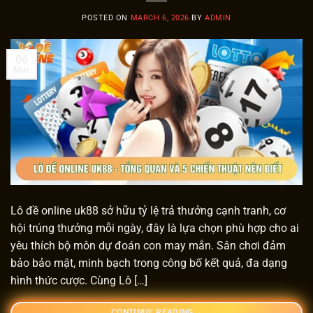
POSTED ON
MARCH 6, 2026
BY
ADMIN
06
Mar
Lô đề online uk88 sở hữu tỷ lệ trả thưởng cạnh tranh, cơ
hội trúng thưởng mỗi ngày, đây là lựa chọn phù hợp cho ai
yêu thích bộ môn dự đoán con may mắn. Sân chơi đảm
bảo bảo mật, minh bạch trong công bố kết quả, đa dạng
hình thức cược. Cùng Lô […]
→
CONTINUE READING