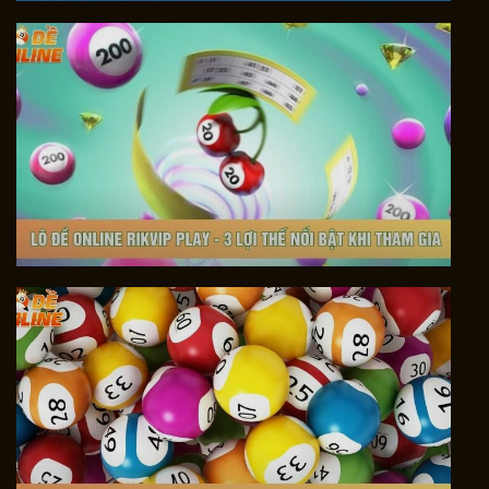
Lô Đề Online Rikvip Play – 3 Lợi Thế Nổi Bật Khi Tham Gia
Xổ Số Điện Toán – Trò Chơi Quay Thưởng Hấp Dẫn Bậc Nhất