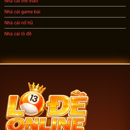
Nhà cái thể thao
Nhà cái game bài
Nhà cái nổ hũ
Nhà cái lô đề