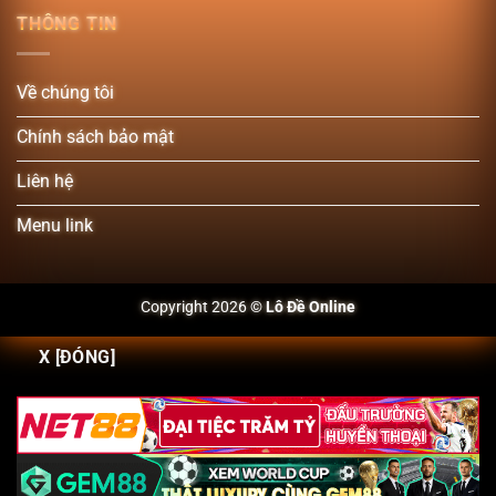
THÔNG TIN
Về chúng tôi
Chính sách bảo mật
Liên hệ
Menu link
Copyright 2026 ©
Lô Đề Online
X [ĐÓNG]