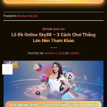
Posted in
Review nhà cái
REVIEW NHÀ CÁI
Lô Đề Online Sky88 – 3 Cách Chơi Thắng
Lớn Nên Tham Khảo
POSTED ON
MARCH 6, 2026
BY
ADMIN
06
Mar