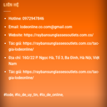
LIÊN HỆ
Hotline: 0972947846
Email:
lodeonline.co.com@gmail.com
Website: https://raybansunglassesoutlets.com.co/
Tác giả: https://raybansunglassesoutlets.com.co/tac-
gia-lodeonline/
Địa chỉ: 160/22 P. Ngọc Hà, Tổ 3, Ba Đình, Hà Nội, Việt
Nam
Tác giả: https://raybansunglassesoutlets.com.co/tac-
gia-lodeonline/
#lode, #lo_de_uy_tin, #lo_de_online,