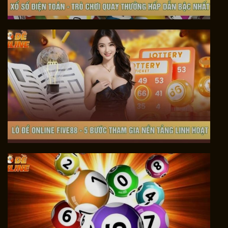
Lô Đề Online Five88 – 5 Bước Tham Gia Nền Tảng Linh Hoạt
Lô Đề Miền Bắc – Khám Phá Quy Luật Và Bí Quyết Dự Đoán Số