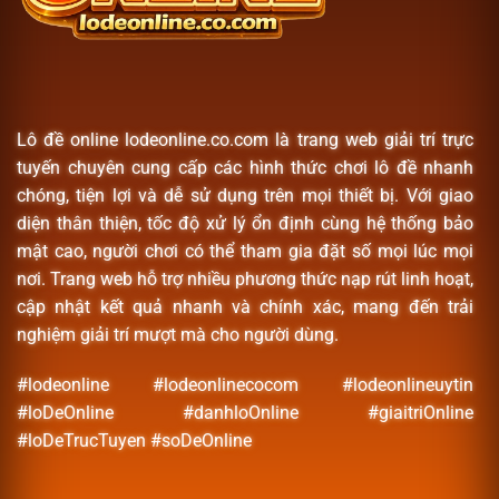
Lô đề online lodeonline.co.com là trang web giải trí trực
tuyến chuyên cung cấp các hình thức chơi lô đề nhanh
chóng, tiện lợi và dễ sử dụng trên mọi thiết bị. Với giao
diện thân thiện, tốc độ xử lý ổn định cùng hệ thống bảo
mật cao, người chơi có thể tham gia đặt số mọi lúc mọi
nơi. Trang web hỗ trợ nhiều phương thức nạp rút linh hoạt,
cập nhật kết quả nhanh và chính xác, mang đến trải
nghiệm giải trí mượt mà cho người dùng.
#lodeonline #lodeonlinecocom #lodeonlineuytin
#loDeOnline #danhloOnline #giaitriOnline
#loDeTrucTuyen #soDeOnline