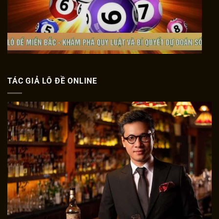
Lô Đề Miền Bắc – Khám Phá Quy Luật Và Bí Quyết Dự Đoán Số
TÁC GIẢ LÔ ĐỀ ONLINE