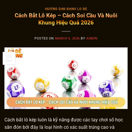
HƯỚNG DẪN ĐÁNH LÔ ĐỀ
Cách Bắt Lô Kép – Cách Soi Cầu Và Nuôi
Khung Hiệu Quả 2026
POSTED ON
MARCH 6, 2026
BY
ADMIN
06
Mar
Cách bắt lô kép luôn là kỹ năng được các tay chơi số học
săn đón bởi đây là loại hình có xác suất trúng cao và