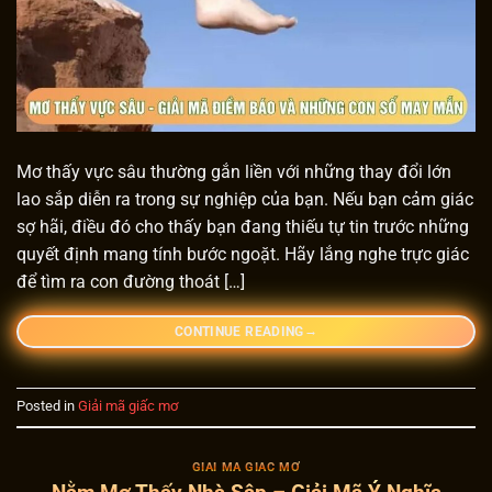
Mơ thấy vực sâu thường gắn liền với những thay đổi lớn
lao sắp diễn ra trong sự nghiệp của bạn. Nếu bạn cảm giác
sợ hãi, điều đó cho thấy bạn đang thiếu tự tin trước những
quyết định mang tính bước ngoặt. Hãy lắng nghe trực giác
để tìm ra con đường thoát […]
→
CONTINUE READING
Posted in
Giải mã giấc mơ
GIẢI MÃ GIẤC MƠ