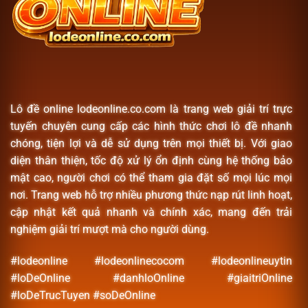
Lô đề online lodeonline.co.com là trang web giải trí trực
tuyến chuyên cung cấp các hình thức chơi lô đề nhanh
chóng, tiện lợi và dễ sử dụng trên mọi thiết bị. Với giao
diện thân thiện, tốc độ xử lý ổn định cùng hệ thống bảo
mật cao, người chơi có thể tham gia đặt số mọi lúc mọi
nơi. Trang web hỗ trợ nhiều phương thức nạp rút linh hoạt,
cập nhật kết quả nhanh và chính xác, mang đến trải
nghiệm giải trí mượt mà cho người dùng.
#lodeonline #lodeonlinecocom #lodeonlineuytin
#loDeOnline #danhloOnline #giaitriOnline
#loDeTrucTuyen #soDeOnline