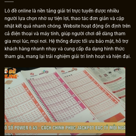
Lô đề online là nền tảng giải trí trực tuyến được nhiều
người lựa chọn nhờ sự tiện lợi, thao tác đơn giản và cập
nhật kết quả nhanh chóng. Website hoạt động ổn định trên
cả điện thoại và máy tính, giúp người chơi dễ dàng tham
gia mọi lúc, mọi nơi. Hệ thống được tối ưu bảo mật, hỗ trợ
khách hàng nhanh nhạy và cung cấp đa dạng hình thức
tham gia, mang lại trải nghiệm giải trí linh hoạt và hiện đại.
Xổ Số Power 6 45 – Cách Chinh Phục Jackpot Bạc Tỷ Mỗi Ngày