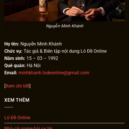
Nguyễn Minh Khánh
Họ tên:
Nguyễn Minh Khánh
Chức vụ:
Tác giả & Biên tập nội dung Lô Đề Online
Năm sinh:
15 – 03 – 1992
Quê quán:
Hà Nội
Email:
minhkhanh.lodeonline@gmail.com
[
Xem chi tiết
]
XEM THÊM
Lô Đề Online
Nhà cái game bài uy tín