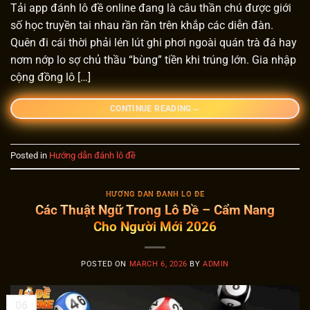
Tải app đánh lô đề online đang là câu thần chú được giới
số học truyền tai nhau rần rần trên khắp các diễn đàn.
Quên đi cái thời phải lén lút ghi phơi ngoài quán trà đá hay
nơm nớp lo sợ chủ thầu “bùng” tiền khi trúng lớn. Gia nhập
cộng đồng lô […]
→
CONTINUE READING
Posted in
Hướng dẫn đánh lô đề
HƯỚNG DẪN ĐÁNH LÔ ĐỀ
Các Thuật Ngữ Trong Lô Đề – Cẩm Nang
Cho Người Mới 2026
POSTED ON
MARCH 6, 2026
BY
ADMIN
06