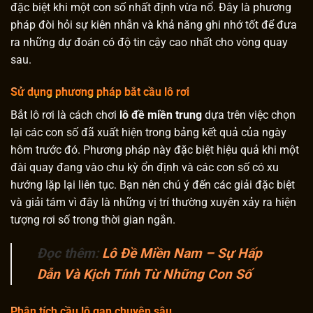
đặc biệt khi một con số nhất định vừa nổ. Đây là phương
pháp đòi hỏi sự kiên nhẫn và khả năng ghi nhớ tốt để đưa
ra những dự đoán có độ tin cậy cao nhất cho vòng quay
sau.
Sử dụng phương pháp bắt cầu lô rơi
Bắt lô rơi là cách chơi
lô đề miền trung
dựa trên việc chọn
lại các con số đã xuất hiện trong bảng kết quả của ngày
hôm trước đó. Phương pháp này đặc biệt hiệu quả khi một
đài quay đang vào chu kỳ ổn định và các con số có xu
hướng lặp lại liên tục. Bạn nên chú ý đến các giải đặc biệt
và giải tám vì đây là những vị trí thường xuyên xảy ra hiện
tượng rơi số trong thời gian ngắn.
Đọc thêm:
Lô Đề Miền Nam – Sự Hấp
Dẫn Và Kịch Tính Từ Những Con Số
Phân tích cầu lô gan chuyên sâu