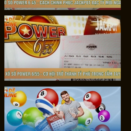
Xổ Số Power 6/55 – Cơ Hội Trở Thành Tỷ Phú Trong Tầm Tay
Lô Đề Online Net88 – 3 Ưu Điểm Làm Nên Vị Thế Hiện Nay