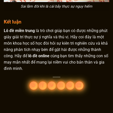
Sai lầm đôi khi là cái bẫy thực sự nguy hiểm
Kết luận
Lô đề miền trung
là trò chơi giúp bạn có được những phút
giây giải trí thực sự ý nghĩa và thú vị. Hãy coi đây là một
môn khoa học số học đòi hỏi sự kiên trì nghiên cứu và khả
năng phân tích nhạy bén để gặt hái được những thành
công. Hãy để
lô đề online
cùng bạn tìm thấy những con số
may mắn nhất để mang lại niềm vui cho bản thân và gia
đình mình.