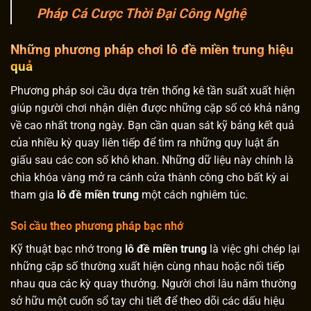
Pháp Cá Cược Thời Đại Công Nghệ
Những phương pháp chơi lô đề miền trung hiệu
quả
Phương pháp soi cầu dựa trên thống kê tần suất xuất hiện
giúp người chơi nhận diện được những cặp số có khả năng
về cao nhất trong ngày. Bạn cần quan sát kỹ bảng kết quả
của nhiều kỳ quay liên tiếp để tìm ra những quy luật ẩn
giấu sau các con số khô khan. Những dữ liệu này chính là
chìa khóa vàng mở ra cánh cửa thành công cho bất kỳ ai
tham gia
lô đề miền trung
một cách nghiêm túc.
Soi cầu theo phương pháp bạc nhớ
Kỹ thuật bạc nhớ trong
lô đề miền trung
là việc ghi chép lại
những cặp số thường xuất hiện cùng nhau hoặc nối tiếp
nhau qua các kỳ quay thưởng. Người chơi lâu năm thường
sở hữu một cuốn sổ tay chi tiết để theo dõi các dấu hiệu