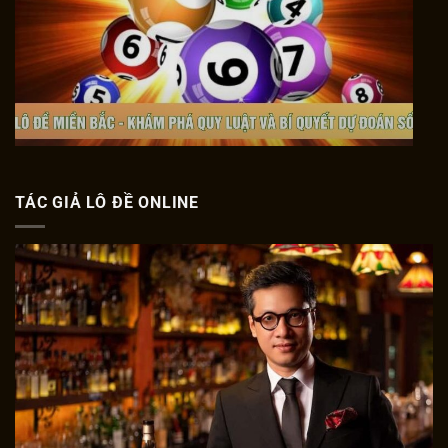
Lô Đề Miền Bắc – Khám Phá Quy Luật Và Bí Quyết Dự Đoán Số
TÁC GIẢ LÔ ĐỀ ONLINE