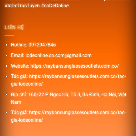
#loDeTrucTuyen #soDeOnline
LIÊN HỆ
Hotline: 0972947846
Email:
lodeonline.co.com@gmail.com
Website: https://raybansunglassesoutlets.com.co/
Tác giả: https://raybansunglassesoutlets.com.co/tac-
gia-lodeonline/
Địa chỉ: 160/22 P. Ngọc Hà, Tổ 3, Ba Đình, Hà Nội, Việt
Nam
Tác giả: https://raybansunglassesoutlets.com.co/tac-
gia-lodeonline/