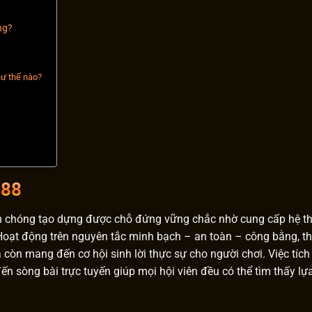
ng?
hư thế nào?
o88
h chóng tạo dựng được chỗ đứng vững chắc nhờ cung cấp hệ t
 Hoạt động trên nguyên tắc minh bạch – an toàn – công bằng, t
 còn mang đến cơ hội sinh lời thực sự cho người chơi. Việc tích
đến sòng bài trực tuyến giúp mọi hội viên đều có thể tìm thấy lự