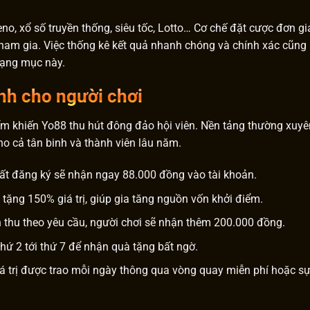
, xổ số truyền thống, siêu tốc, Lotto… Cơ chế đặt cược đơn giả
tham gia. Việc thống kê kết quả nhanh chóng và chính xác cũng 
hạng mục này.
ành cho người chơi
m khiến Yo88 thu hút đông đảo hội viên. Nền tảng thường xuyê
cho cả tân binh và thành viên lâu năm.
ất đăng ký sẽ nhận ngay 88.000 đồng vào tài khoản.
tặng 150% giá trị, giúp gia tăng nguồn vốn khởi điểm.
thu theo yêu cầu, người chơi sẽ nhận thêm 200.000 đồng.
hứ 2 tới thứ 7 để nhận quà tặng bất ngờ.
 trị được trao mỗi ngày thông qua vòng quay miễn phí hoặc sự