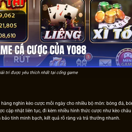
ải trí được yêu thích nhất tại cổng game
 hàng nghìn kèo cược mỗi ngày cho nhiều bộ môn: bóng đá, bón
ợc cập nhật liên tục, đi kèm nhiều hình thức cược như kèo châu 
m bảo tính minh bạch, kết quả rõ ràng và trả thưởng nhanh.