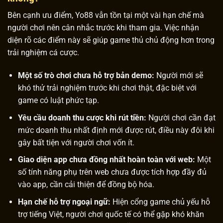
Bên cạnh ưu điểm, Yo88 vẫn tồn tại một vài hạn chế mà
người chơi nên cân nhắc trước khi tham gia. Việc nhận
diện rõ các điểm này sẽ giúp game thủ chủ động hơn trong
trải nghiệm cá cược.
Một số trò chơi chưa hỗ trợ bản demo:
Người mới sẽ
khó thử trải nghiệm trước khi chơi thật, đặc biệt với
game có luật phức tạp.
Yêu cầu doanh thu cược khi rút tiền:
Người chơi cần đạt
mức doanh thu nhất định mới được rút, điều này đôi khi
gây bất tiện với người chơi vốn ít.
Giao diện app chưa đồng nhất hoàn toàn với web:
Một
số tính năng phụ trên web chưa được tích hợp đầy đủ
vào app, cần cải thiện để đồng bộ hóa.
Hạn chế hỗ trợ ngoại ngữ:
Hiện cổng game chủ yếu hỗ
trợ tiếng Việt, người chơi quốc tế có thể gặp khó khăn