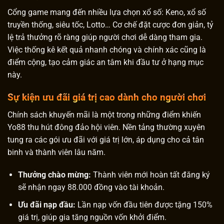
Cổng game mang đến nhiều lựa chọn xổ số: Keno, xổ số
truyền thống, siêu tốc, Lotto… Cơ chế đặt cược đơn giản, tỷ
lệ trả thưởng rõ ràng giúp người chơi dễ dàng tham gia.
Việc thống kê kết quả nhanh chóng và chính xác cũng là
điểm cộng, tạo cảm giác an tâm khi đầu tư ở hạng mục
này.
Sự kiện ưu đãi giá trị cao dành cho người chơi
Chính sách khuyến mãi là một trong những điểm khiến
Yo88 thu hút đông đảo hội viên. Nền tảng thường xuyên
tung ra các gói ưu đãi với giá trị lớn, áp dụng cho cả tân
binh và thành viên lâu năm.
Thưởng chào mừng:
Thành viên mới hoàn tất đăng ký
sẽ nhận ngay 88.000 đồng vào tài khoản.
Ưu đãi nạp đầu:
Lần nạp vốn đầu tiên được tặng 150%
giá trị, giúp gia tăng nguồn vốn khởi điểm.