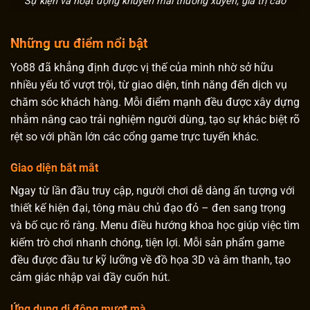
Sự kiện và hoạt động khuyến mãi thường xuyên, giá trị cao
Những ưu điểm nổi bật
Yo88 đã khẳng định được vị thế của mình nhờ sở hữu
nhiều yếu tố vượt trội, từ giao diện, tính năng đến dịch vụ
chăm sóc khách hàng. Mỗi điểm mạnh đều được xây dựng
nhằm nâng cao trải nghiệm người dùng, tạo sự khác biệt rõ
rệt so với phần lớn các cổng game trực tuyến khác.
Giao diện bắt mắt
Ngay từ lần đầu truy cập, người chơi dễ dàng ấn tượng với
thiết kế hiện đại, tông màu chủ đạo đỏ – đen sang trọng
và bố cục rõ ràng. Menu điều hướng khoa học giúp việc tìm
kiếm trò chơi nhanh chóng, tiện lợi. Mỗi sản phẩm game
đều được đầu tư kỹ lưỡng về đồ họa 3D và âm thanh, tạo
cảm giác nhập vai đầy cuốn hút.
Ứng dụng di động mượt mà