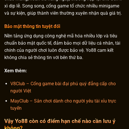
xì dịp lễ. Song song, cổng game tổ chức nhiều minigame
và sự kiện, giúp thành viên thường xuyên nhận quà giá trị.
Bảo mật thông tin tuyệt đối
Nền tảng ứng dụng công nghệ mã hóa nhiều lớp và tiêu
chuẩn bảo mật quốc tế, đảm bảo mọi dữ liệu cá nhân, tài
chính của người chơi luôn được bảo vệ. Yo88 cam kết
không chia sẻ thông tin với bên thứ ba.
Xem thêm:
V8Club – Cổng game bài đại phú quý đẳng cấp cho
người Việt
MayClub – Sân chơi dành cho người yêu tài xỉu trực
tuyến
Vậy Yo88 còn có điểm hạn chế nào cần lưu ý
không?