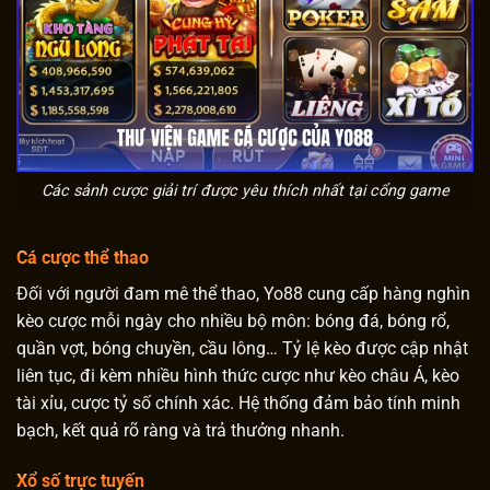
Các sảnh cược giải trí được yêu thích nhất tại cổng game
Cá cược thể thao
Đối với người đam mê thể thao, Yo88 cung cấp hàng nghìn
kèo cược mỗi ngày cho nhiều bộ môn: bóng đá, bóng rổ,
quần vợt, bóng chuyền, cầu lông… Tỷ lệ kèo được cập nhật
liên tục, đi kèm nhiều hình thức cược như kèo châu Á, kèo
tài xỉu, cược tỷ số chính xác. Hệ thống đảm bảo tính minh
bạch, kết quả rõ ràng và trả thưởng nhanh.
Xổ số trực tuyến