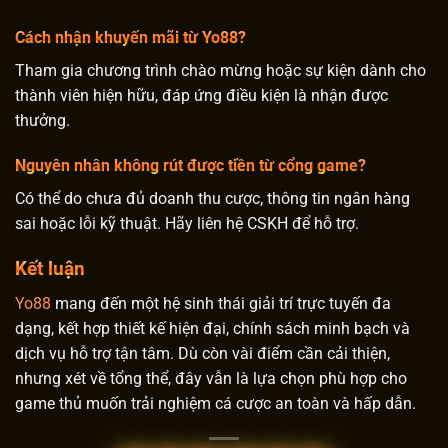
Cách nhận khuyến mãi từ Yo88?
Tham gia chương trình chào mừng hoặc sự kiện dành cho
thành viên hiện hữu, đáp ứng điều kiện là nhận được
thưởng.
Nguyên nhân không rút được tiền từ cổng game?
Có thể do chưa đủ doanh thu cược, thông tin ngân hàng
sai hoặc lỗi kỹ thuật. Hãy liên hệ CSKH để hỗ trợ.
Kết luận
Yo88
mang đến một hệ sinh thái giải trí trực tuyến đa
dạng, kết hợp thiết kế hiện đại, chính sách minh bạch và
dịch vụ hỗ trợ tận tâm. Dù còn vài điểm cần cải thiện,
nhưng xét về tổng thể, đây vẫn là lựa chọn phù hợp cho
game thủ muốn trải nghiệm cá cược an toàn và hấp dẫn.