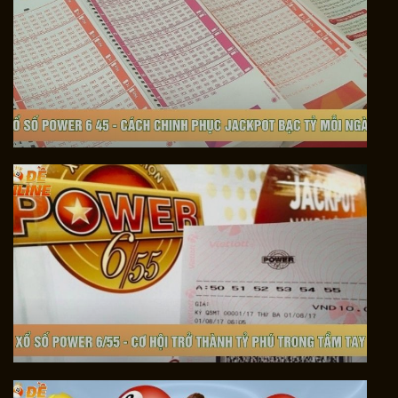
Xổ Số Power 6 45 – Cách Chinh Phục Jackpot Bạc Tỷ Mỗi Ngày
Xổ Số Power 6/55 – Cơ Hội Trở Thành Tỷ Phú Trong Tầm Tay